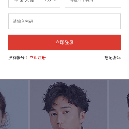
中 国 大 陆
+86
立即登录
没有帐号？
立即注册
忘记密码