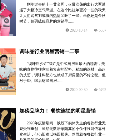
刚刚过去的十一黄金周，火爆浩荡的出行大军遭
遇了大幅冷空气降温。在这个比往年更冷一些的秋天
让人们购买羽绒服的热情又旺了一些。虽然还是金秋
时节，但羽绒服品牌的营销早......
2020-10-14
5557
调味品行业明星营销一二事
“调味料少许”或许是中式厨房里最大的秘密，美
味的食物往往意味着复杂的配料、精细的选材、高超
的技艺，调味料配方也就成了厨房里的不传之秘。但
对于80、90后这些厨房......
2020-09-30
5762
加磅品牌力！ 餐饮连锁的明星营销
2020年疫情期间，以线下实体为主的餐饮行业无
疑受到重创，虽然无数居家隔离的小伙伴只能依靠外
卖生活，但仍旧难以挽回损失。然而就在餐饮行业一