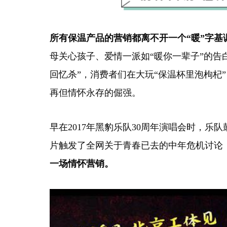
所有保温产品的营销都离
不开一个
“暖”字基
母关心孩子、爱情一派如“暖你一辈子”的告
回忆杀”，消费者们在大玩“保温杯里泡枸杞
再但情怀永存的倔强。
早在
2017
年黑豹乐队
30
周年演唱会时，乐队
片触发了全网关于青春已去的中年危机讨论
一场情怀营销。